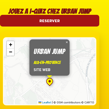
JOUEZ A I-QUIZ CHEZ URBAN JUMP
RESERVER
×
+
URBAN JUMP
−
AIX-EN-PROVENCE
SITE WEB
Leaflet
|
© OSM contributors © CARTO