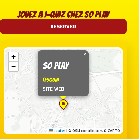
JOUEZ A I-QUIZ CHEZ SO PLAY
RESERVER
×
+
SO PLAY
−
LESQUIN
SITE WEB
Leaflet
|
© OSM contributors © CARTO