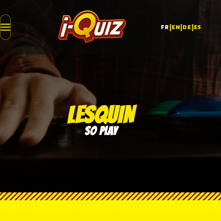
|
|
|
FR
EN
DE
ES
LESQUIN
SO PLAY