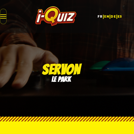
|
|
|
FR
EN
DE
ES
SERVON
LE PARK