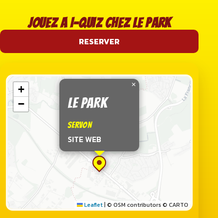
JOUEZ A I-QUIZ CHEZ LE PARK
RESERVER
×
+
LE PARK
−
SERVON
SITE WEB
Leaflet
|
© OSM contributors © CARTO